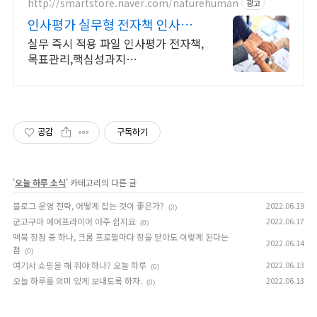
http://smartstore.naver.com/naturehuman
광고
인사평가 실무형 전자책 인사평가
한번에 간편하게
실무 즉시 적용 파일 인사평가 전자책,
목표관리,핵심성과지
표,MBO,KPI,OKR 인사평가 이제는
어려움 없이 제공되는 파일만으로 바
로 작성하고 운영할수 있습니다!
공감
구독하기
'
오늘 하루 소식
' 카테고리의 다른 글
블로그 운영 전략, 어떻게 잡는 것이 좋은가?
2022.06.19
(2)
군고구마 에어프라이어 아주 쉽지요
2022.06.17
(0)
맥북 장점 중 하나, 크롬 프로필마다 창을 닫아도 이렇게 된다는
2022.06.14
점
(0)
여기서 쇼핑을 해 줘야 하나? 오늘 하루
2022.06.13
(0)
오늘 하루를 의미 있게 보내도록 하자.
2022.06.13
(0)