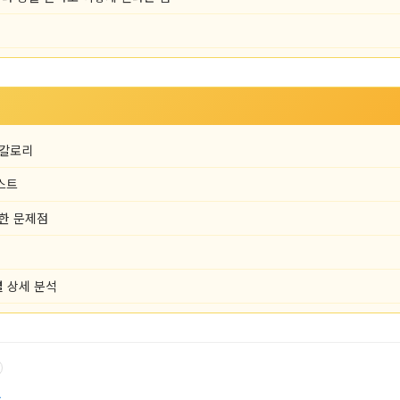
 칼로리
스트
인한 문제점
별 상세 분석
부