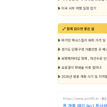
◆
미국 서부 여행 일정 잡기
🔗 함께 읽으면 좋은 글
◆
버거킹 텍사스칠리 와퍼 가격 및
◆
경기도 단풍구경 가볼만한 곳 베
◆
보령해저터널 정체 , 차선수로 
◆
요로결석 파쇄술 비용 얼마나
◆
2026년 벚꽃 개화 시기 및 지역
https://www.pon95.kr
광고
폰 개통,매입 No1 폰사